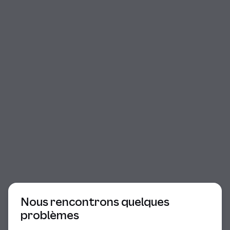
Début du dialogue
Nous rencontrons quelques
problèmes